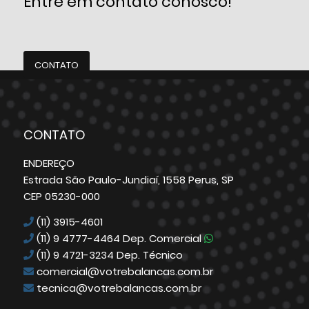
Entre em contato conosco!
CONTATO
CONTATO
ENDEREÇO
Estrada São Paulo-Jundiaí, 1558 Perus, SP
CEP 05230-000
(11) 3915-4601
(11) 9 4777-4464
Dep. Comercial
(11) 9 4721-3234
Dep. Técnico
comercial@votrebalancas.com.br
tecnica@votrebalancas.com.br